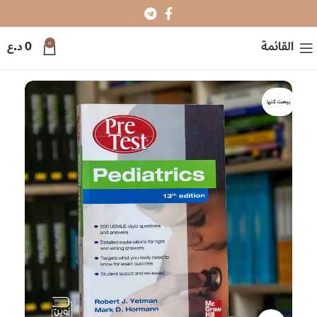
0
القائمة
0
د.ع
بيعت كلها