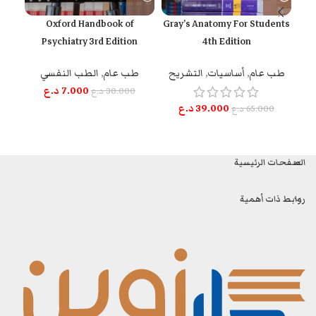
an
Oxford Handbook of
Gray’s Anatomy For Students
Psychiatry 3rd Edition
4th Edition
طب عام
,
أساسيات
,
التشريح
طب عام
,
الطب النفسي
طب
7.000
د.ع
30.000
د.ع
39.000
د.ع
65.000
د.ع
الصفحات الرئيسية
روابط ذات أهمية