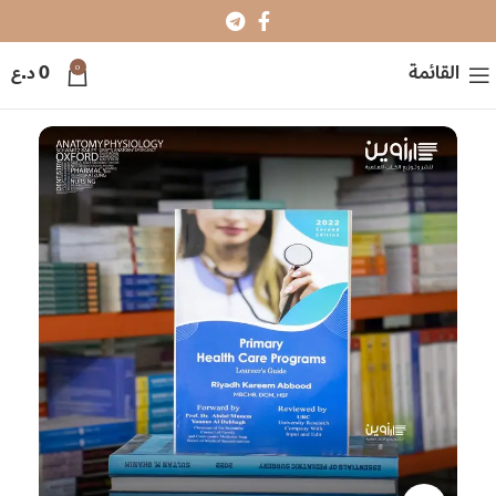
0
القائمة
0
د.ع